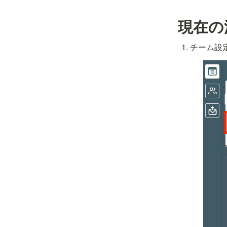
現在の
チーム設