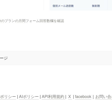
自身のプランの月間フォーム回答数欄を確認
ージ
ポリシー
 | 
AIポリシー
 | 
API利用規約 
|  
X 
 | 
facebook
｜
お問い合