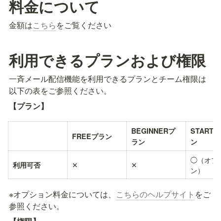
料金について
金額は
こちら
をご覧ください
利用できるプランおよび権限
一斉メール配信機能を利用できるプランとチーム権限は
以下の表をご参照ください。
【プラン】
BEGINNERプ
START
FREEプラン
ラン
ン
◯（オプ
✕
✕
利用可否
ン）
※オプション料金については、
こちらのヘルプサイト
をご
参照ください。