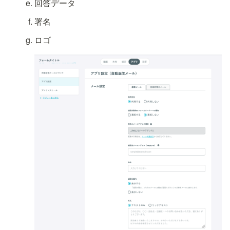
回答データ
署名