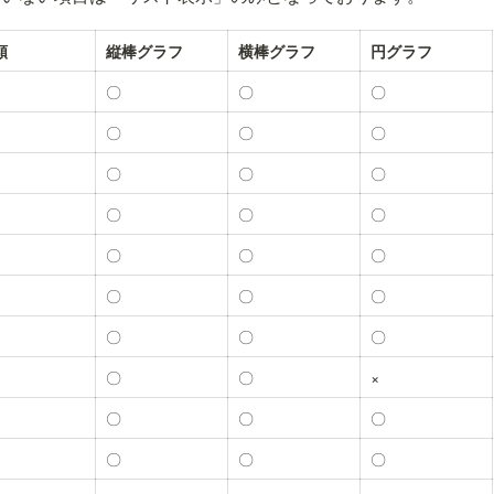
類
縦棒グラフ
横棒グラフ
円グラフ
〇
〇
〇
〇
〇
〇
〇
〇
〇
〇
〇
〇
〇
〇
〇
〇
〇
〇
〇
〇
〇
〇
〇
×
〇
〇
〇
〇
〇
〇