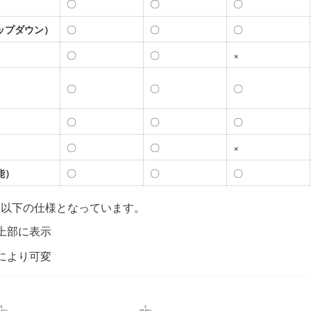
〇
〇
〇
〇
〇
〇
ップダウン）
〇
〇
×
〇
〇
〇
〇
〇
〇
〇
〇
×
〇
〇
〇
能）
、以下の仕様となっています。
上部に表示
により可変