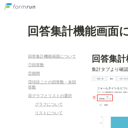
回答集計機能画面
回答集計
回答集計機能画面について
①回答数
集計タブより確
②期間
③項目ごとの回答数・未回
答数
④グラフとリストの選択
グラフについて
リストについて