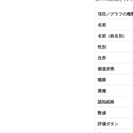
項目／グラフの種
名前
名前（姓名別）
性別
住所
都道府県
職業
業種
認知経路
数値
評価ボタン