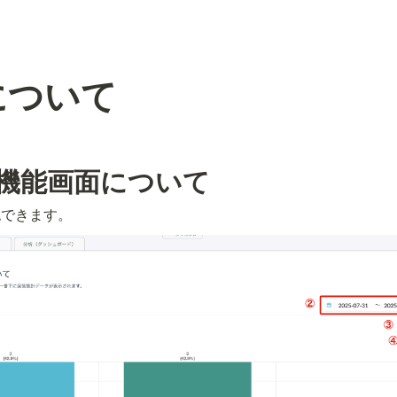
について
機能画面について
認できます。