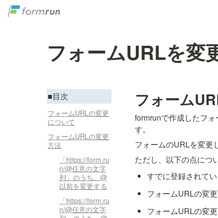
フォームURLを変
フォームUR
■目次
フォームURLの変更
formrunで作成したフォ
について
す。
フォームURLの変更
フォームのURLを変更
方法
ただし、以下の点につ
「https://form.ru
n/@任意の文字
すでに登録されてい
列」のうち、@
以前を変更する
フォームURLの変
「https://form.ru
n/@任意の文字
フォームURLの変