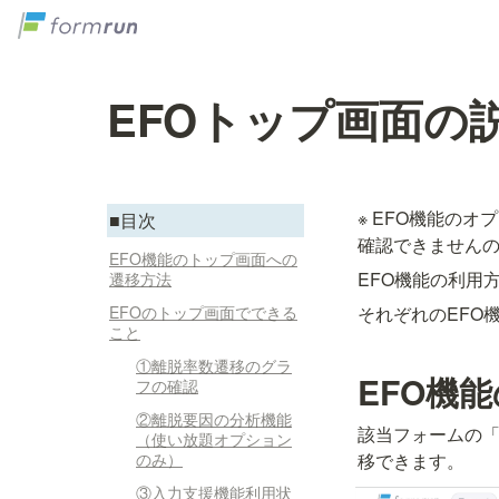
EFOトップ画面の
※ EFO機能の
■目次
確認できません
EFO機能のトップ画面への
EFO機能の利用
遷移方法
EFOのトップ画面でできる
それぞれのEFO
こと
①離脱率数遷移のグラ
EFO機
フの確認
②離脱要因の分析機能
該当フォームの「
（使い放題オプション
のみ）
移できます。
③入力支援機能利用状