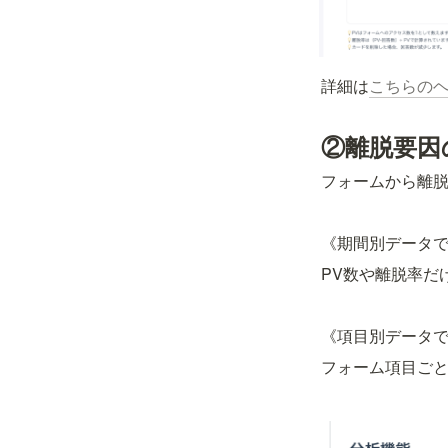
詳細は
こちらの
②離脱要因
フォームから離
《期間別データ
PV数や離脱率だ
《項目別データ
フォーム項目ご