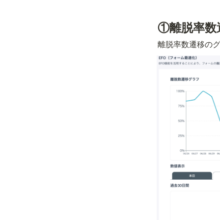
①離脱率数
離脱率数遷移の