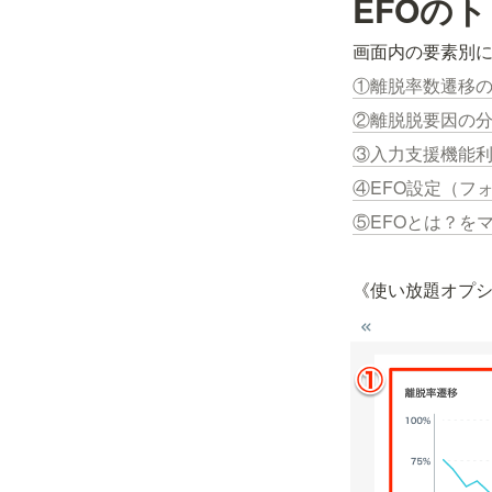
EFOの
画面内の要素別
①離脱率数遷移
②離脱脱要因の
③入力支援機能
④EFO設定（フ
⑤EFOとは？を
《使い放題オプ