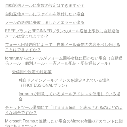
自動返信メールに変数の設定はできますか？
自動返信メールにファイルを添付したい場合
メールの送信に失敗しましたとエラーが出る
FREEプランとBEGINNERプランのメール送信上限数に自動返信
メールは含まれますか？
フォーム回答内容によって、自動メール返信の内容を出し分ける
ことはできますか？
formrunからのメールがフォーム回答者様に届かない場合（自動返
信メール・個別メール・一斉メール配信・受信通知メール）
受信拒否設定の対応策
独自ドメインメールアドレスを設定されている場合
（PROFESSIONALプラン）
formrunで用意しているメールアドレスを使用している場
合
チャットツール通知にて「This is a test」と表示されるのはどのよ
うな場合ですか？
Microsoft Teamsと連携したい場合のMicrosoft側のアカウントに指
定はありますか？